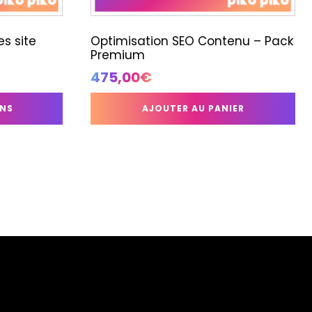
s site
Optimisation SEO Contenu – Pack
Premium
age
475,00
€
e
x :
ONS
AJOUTER AU PANIER
,00€
0,00€