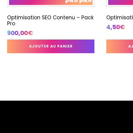
Optimisation SEO Contenu – Pack
Optimisat
Pro
4,50
€
900,00
€
AJOUTER AU PANIER
A