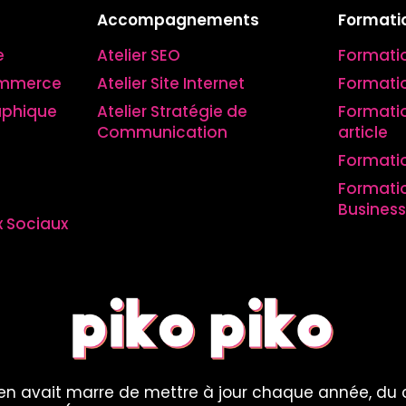
Accompagnements
Formati
e
Atelier SEO
Formati
Commerce
Atelier Site Internet
Formatio
aphique
Atelier Stratégie de
Formati
Communication
article
Formati
Formati
Business
 Sociaux
en avait marre de mettre à jour chaque année, du