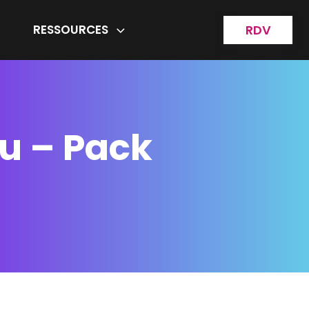
RESSOURCES
RDV
u – Pack